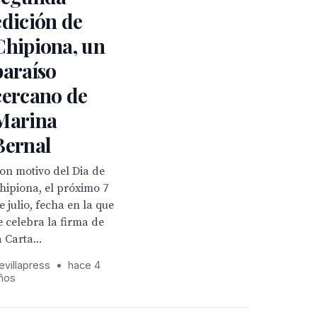
edición de
Chipiona, un
paraíso
cercano de
Marina
Bernal
on motivo del Dia de
hipiona, el próximo 7
e julio, fecha en la que
e celebra la firma de
a Carta...
evillapress
•
hace 4
ños