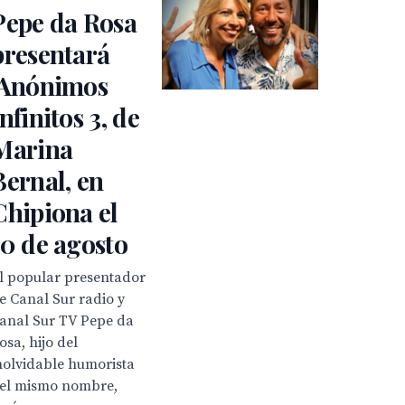
Pepe da Rosa
presentará
‘Anónimos
Infinitos 3, de
Marina
Bernal, en
Chipiona el
10 de agosto
l popular presentador
e Canal Sur radio y
anal Sur TV Pepe da
osa, hijo del
nolvidable humorista
el mismo nombre,