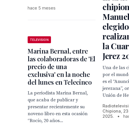
chipio
hace 5 meses
Manuel
elegido
realizar
TELEVISION
la Cua
Marina Bernal, entre
Jerez 2
las colaboradoras de 'El
precio de una
Una de las c
exclusiva' en la noche
por el mund
del lunes en Telecinco
es el “Anunc
jerezana”, o
La periodista Marina Bernal,
Unión de He
que acaba de publicar y
Radiotelevis
presentar recientemente su
Chipiona, 23
noveno libro en esta ocasión
2025.
•
ha
“Rocío, 20 años...