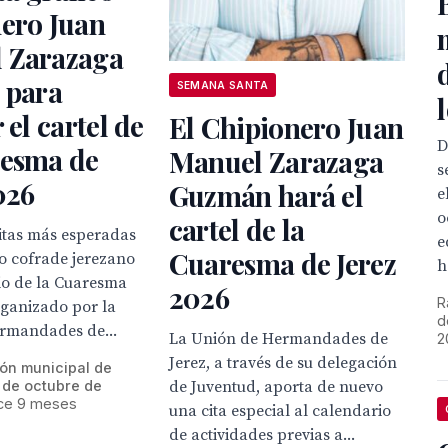
nero Juan
 Zarazaga
 para
SEMANA SANTA
 el cartel de
El Chipionero Juan
D
resma de
Manuel Zarazaga
s
026
Guzmán hará el
e
o
cartel de la
itas más esperadas
e
Cuaresma de Jerez
o cofrade jerezano
h
io de la Cuaresma
2026
R
rganizado por la
d
rmandades de...
La Unión de Hermandades de
2
Jerez, a través de su delegación
ión municipal de
de Juventud, aporta de nuevo
 de octubre de
ce 9 meses
una cita especial al calendario
de actividades previas a...