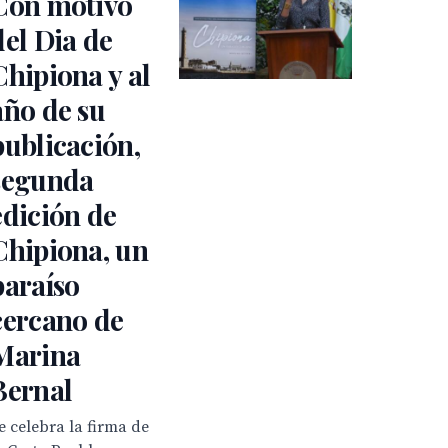
Con motivo
del Dia de
Chipiona y al
año de su
publicación,
segunda
edición de
Chipiona, un
paraíso
cercano de
Marina
Bernal
e celebra la firma de