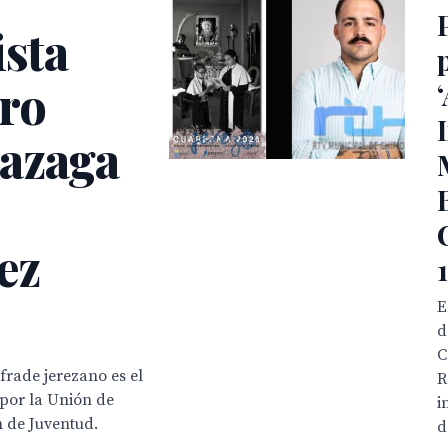
ista
ero
razaga
ez
E
d
C
frade jerezano es el
R
por la Unión de
i
 de Juventud.
d