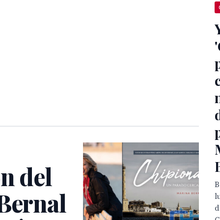
ón del
B
 Bernal
l
d