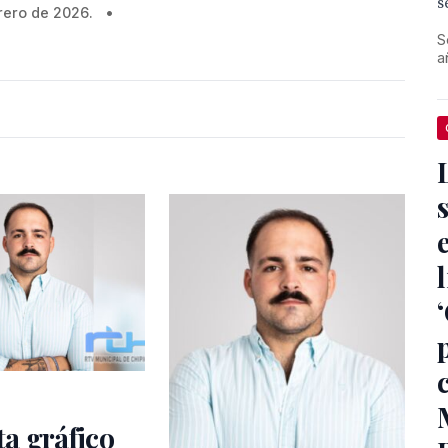
s
rero de 2026.
•
S
a
ta gráfico