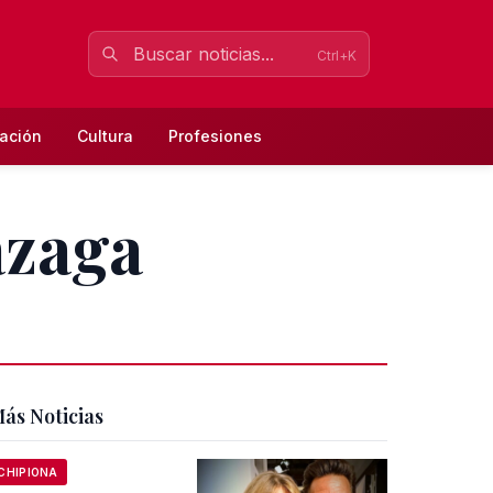
Ctrl+K
ación
Cultura
Profesiones
azaga
ás Noticias
CHIPIONA