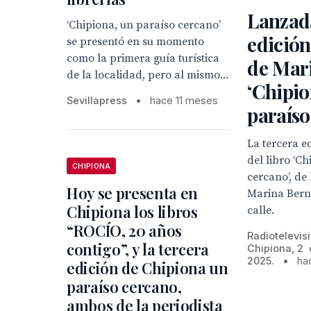
Lanzada
‘Chipiona, un paraíso cercano’
edición
se presentó en su momento
como la primera guía turística
de Mar
de la localidad, pero al mismo...
‘Chipi
Sevillapress
•
hace 11 meses
paraíso
La tercera e
del libro ‘C
CHIPIONA
cercano’, de 
Hoy se presenta en
Marina Berna
Chipiona los libros
calle.
“ROCÍO, 20 años
Radiotelevis
contigo”, y la tercera
Chipiona, 2 
2025.
•
ha
edición de Chipiona un
paraíso cercano,
ambos de la periodista