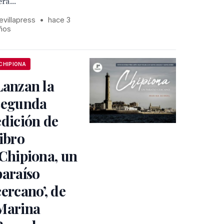
erá...
evillapress
•
hace 3
ños
CHIPIONA
Lanzan la
segunda
edición de
libro
‘Chipiona, un
paraíso
cercano’, de
Marina