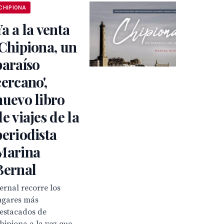
CHIPIONA
Ya a la venta
'Chipiona, un
paraíso
cercano',
nuevo libro
de viajes de la
periodista
Marina
Bernal
ernal recorre los
ugares más
estacados de