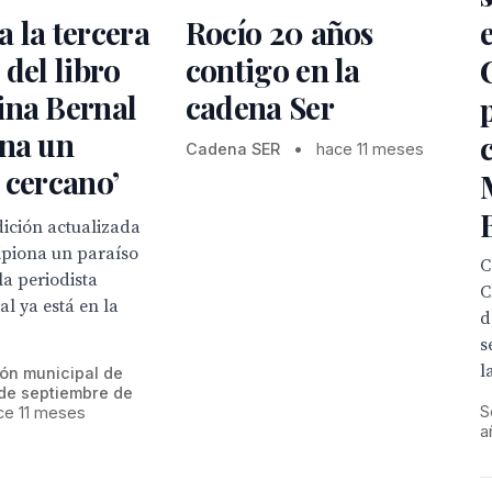
 la tercera
Rocío 20 años
 del libro
contigo en la
ina Bernal
cadena Ser
ona un
Cadena SER
•
hace 11 meses
 cercano’
dición actualizada
hipiona un paraíso
C
la periodista
C
l ya está en la
d
s
l
ión municipal de
de septiembre de
S
ce 11 meses
a