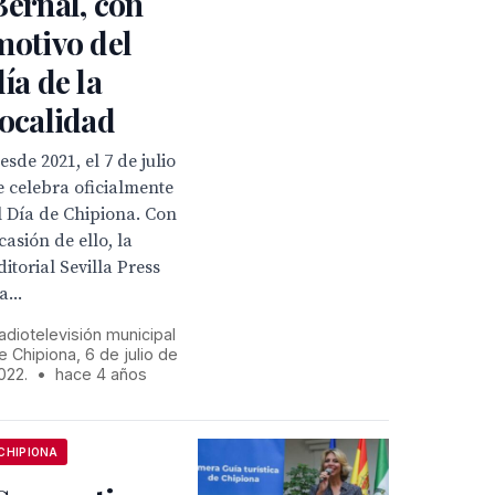
Bernal, con
motivo del
día de la
localidad
esde 2021, el 7 de julio
e celebra oficialmente
l Día de Chipiona. Con
casión de ello, la
ditorial Sevilla Press
a...
adiotelevisión municipal
e Chipiona, 6 de julio de
022.
•
hace 4 años
CHIPIONA