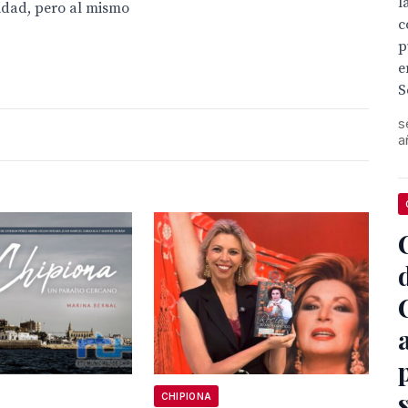
l
lidad, pero al mismo
c
p
e
S
s
a
CHIPIONA