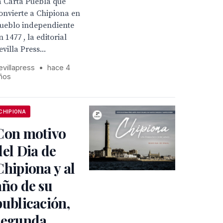
a Carta Puebla que
onvierte a Chipiona en
ueblo independiente
n 1477 , la editorial
evilla Press...
evillapress
•
hace 4
ños
CHIPIONA
Con motivo
del Dia de
Chipiona y al
año de su
publicación,
segunda