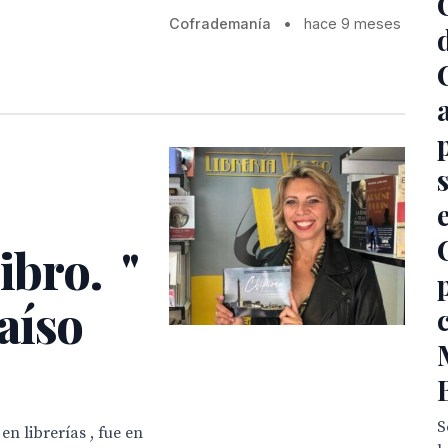
Cofrademanía
•
hace 9 meses
ibro. "
aíso
S
en librerías , fue en